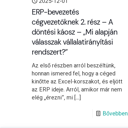
2025-12-01
ERP-bevezetés
cégvezetőknek 2. rész – A
döntési káosz – „Mi alapján
válasszak vállalatirányítási
rendszert?”
Az első részben arról beszéltünk,
honnan ismered fel, hogy a céged
kinőtte az Excel-korszakot, és eljött
az ERP ideje. Arról, amikor már nem
elég „érezni”, mi
[…]
Bővebben