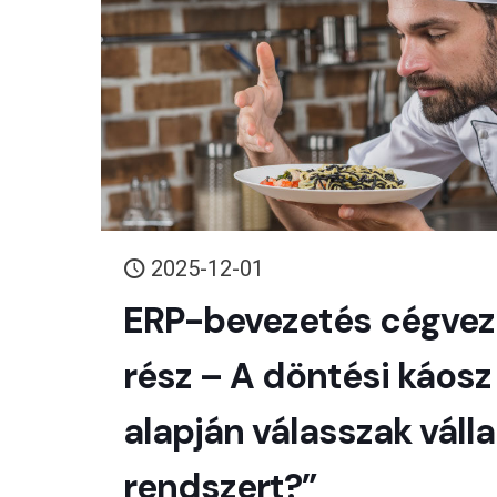
2025-12-01
ERP-bevezetés cégvez
rész – A döntési káosz
alapján válasszak válla
rendszert?”