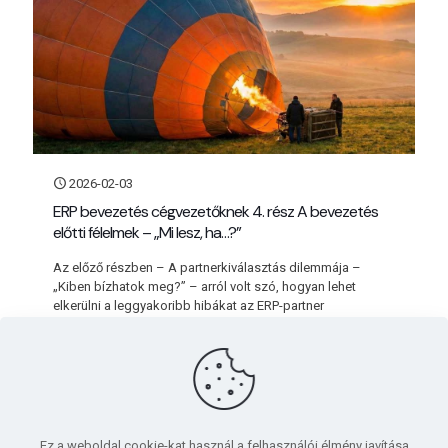
2026-02-03
ERP bevezetés cégvezetőknek 4. rész A bevezetés
előtti félelmek – „Mi lesz, ha…?”
Az előző részben – A partnerkiválasztás dilemmája –
„Kiben bízhatok meg?” – arról volt szó, hogyan lehet
elkerülni a leggyakoribb hibákat az ERP-partner
kiválasztásakor. Megmutattuk, miért
[…]
Bővebben
Ez a weboldal cookie-kat használ a felhasználói élmény javítása