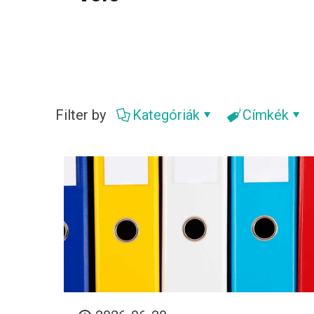
Filter by
Kategóriák
Címkék