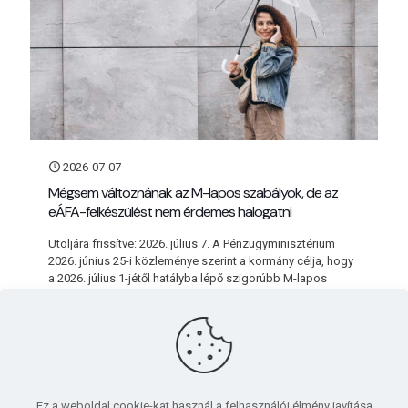
2026-07-07
Mégsem változnának az M-lapos szabályok, de az
eÁFA-felkészülést nem érdemes halogatni
Utoljára frissítve: 2026. július 7. A Pénzügyminisztérium
2026. június 25-i közleménye szerint a kormány célja, hogy
a 2026. július 1-jétől hatályba lépő szigorúbb M-lapos
szabályokat ténylegesen
[…]
Bővebben
Ez a weboldal cookie-kat használ a felhasználói élmény javítása