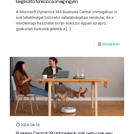
kiegészítő funkciócsomag ingyen
A Microsoft Dynamics 365 Business Central önmagában is
sok lehetőséget biztosító vállalatirányítási rendszer, de a
mindennapi használat során sokszor éppen az apró,
gyakorlati funkciók jelentik a
[…]
Bővebben
2026-04-16
Business Central 28 újdonságok: már nem csak egy