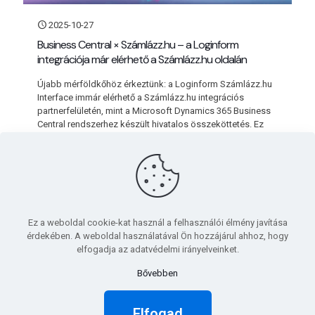
2025-10-27
Business Central × Számlázz.hu – a Loginform
integrációja már elérhető a Számlázz.hu oldalán
Újabb mérföldkőhöz érkeztünk: a Loginform Számlázz.hu
Interface immár elérhető a Számlázz.hu integrációs
partnerfelületén, mint a Microsoft Dynamics 365 Business
Central rendszerhez készült hivatalos összeköttetés. Ez
azt
[…]
Bővebben
Ez a weboldal cookie-kat használ a felhasználói élmény javítása
érdekében. A weboldal használatával Ön hozzájárul ahhoz, hogy
elfogadja az adatvédelmi irányelveinket.
Bővebben
© 2003-2026 Loginform Kft. |
Adatkezelési tájékoztató
|
Kapcsolat
|
Webfejlesztés: SAKKOM Interaktív
Elfogad