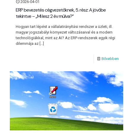
2026-04-01
ERP bevezetés cégvezetőknek, 5. rész: A jövőbe
tekintve – „Mi lesz 2 év múlva?”
Hogyan tart lépést a vállalatirányítási rendszer a üzleti, ill.
magyar jogszabályi környezet változásaival és a modern
technológiákkal, mint az AI? Az ERP-rendszerek egyik régi
dilemmája az
[…]
Bővebben