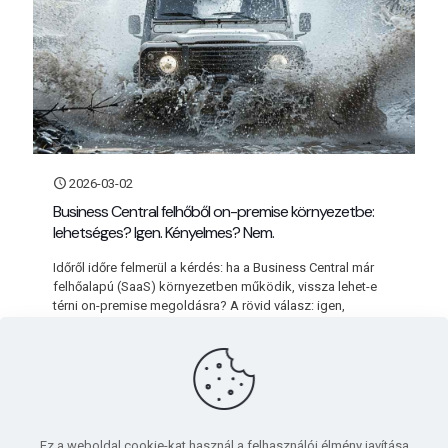
2026-03-02
Business Central felhőből on-premise környezetbe:
lehetséges? Igen. Kényelmes? Nem.
Időről időre felmerül a kérdés: ha a Business Central már
felhőalapú (SaaS) környezetben működik, vissza lehet-e
térni on-premise megoldásra? A rövid válasz: igen,
technikailag lehetséges –
[…]
Bővebben
Ez a weboldal cookie-kat használ a felhasználói élmény javítása