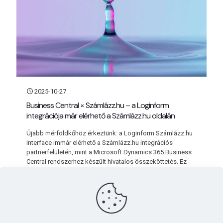
2025-10-27
Business Central × Számlázz.hu – a Loginform
integrációja már elérhető a Számlázz.hu oldalán
Újabb mérföldkőhöz érkeztünk: a Loginform Számlázz.hu
Interface immár elérhető a Számlázz.hu integrációs
partnerfelületén, mint a Microsoft Dynamics 365 Business
Central rendszerhez készült hivatalos összeköttetés. Ez
azt
[…]
Bővebben