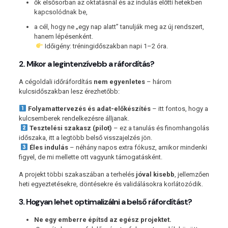
ők elsősorban az oktatásnál és az indulás előtti hetekben
kapcsolódnak be,
a cél, hogy ne „egy nap alatt” tanulják meg az új rendszert,
hanem lépésenként.
Időigény: tréningidőszakban napi 1–2 óra.
2. Mikor a legintenzívebb a ráfordítás?
A cégoldali időráfordítás
nem egyenletes
– három
kulcsidőszakban lesz érezhetőbb:
Folyamattervezés és adat-előkészítés
– itt fontos, hogy a
kulcsemberek rendelkezésre álljanak.
Tesztelési szakasz (pilot)
– ez a tanulás és finomhangolás
időszaka, itt a legtöbb belső visszajelzés jön.
Éles indulás
– néhány napos extra fókusz, amikor mindenki
figyel, de mi mellette ott vagyunk támogatásként.
A projekt többi szakaszában a terhelés
jóval kisebb
, jellemzően
heti egyeztetésekre, döntésekre és validálásokra korlátozódik.
3. Hogyan lehet optimalizálni a belső ráfordítást?
Ne egy emberre építsd az egész projektet.