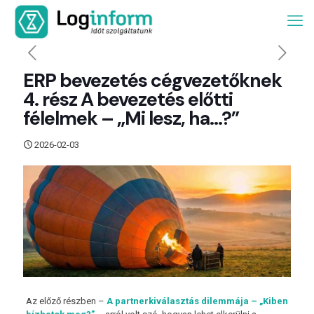
ERP bevezetés cégvezetőknek
4. rész A bevezetés előtti
félelmek – „Mi lesz, ha…?”
2026-02-03
Az előző részben –
A partnerkiválasztás dilemmája – „Kiben