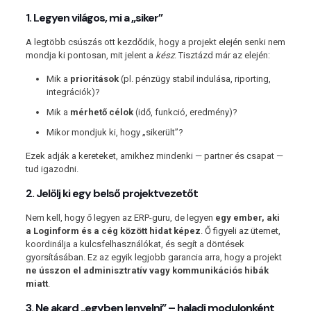
1. Legyen világos, mi a „siker”
A legtöbb csúszás ott kezdődik, hogy a projekt elején senki nem
mondja ki pontosan, mit jelent a
kész
. Tisztázd már az elején:
Mik a
prioritások
(pl. pénzügy stabil indulása, riporting,
integrációk)?
Mik a
mérhető célok
(idő, funkció, eredmény)?
Mikor mondjuk ki, hogy „sikerült”?
Ezek adják a kereteket, amikhez mindenki — partner és csapat —
tud igazodni.
2. Jelölj ki egy belső projektvezetőt
Nem kell, hogy ő legyen az ERP-guru, de legyen
egy ember, aki
a Loginform és a cég között hidat képez
. Ő figyeli az ütemet,
koordinálja a kulcsfelhasználókat, és segít a döntések
gyorsításában. Ez az egyik legjobb garancia arra, hogy a projekt
ne ússzon el adminisztratív vagy kommunikációs hibák
miatt
.
3. Ne akard „egyben lenyelni” – haladj modulonként