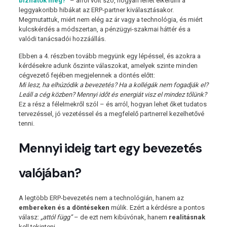
bízhatok meg?”
– arról volt szó, hogyan lehet elkerülni a
leggyakoribb hibákat az ERP-partner kiválasztásakor.
Megmutattuk, miért nem elég az ár vagy a technológia, és miért
kulcskérdés a módszertan, a pénzügyi-szakmai háttér és a
valódi tanácsadói hozzáállás.
Ebben a 4. részben tovább megyünk egy lépéssel, és azokra a
kérdésekre adunk őszinte válaszokat, amelyek szinte minden
cégvezető fejében megjelennek a döntés előtt:
Mi lesz, ha elhúzódik a bevezetés? Ha a kollégák nem fogadják el?
Leáll a cég közben? Mennyi időt és energiát visz el mindez tőlünk?
Ez a rész a félelmekről szól – és arról, hogyan lehet őket tudatos
tervezéssel, jó vezetéssel és a megfelelő partnerrel kezelhetővé
tenni.
Mennyi ideig tart egy bevezetés
valójában?
A legtöbb ERP-bevezetés nem a technológián, hanem az
embereken és a döntéseken
múlik. Ezért a kérdésre a pontos
válasz:
„attól függ”
– de ezt nem kibúvónak, hanem
realitásnak
kell tekinteni.