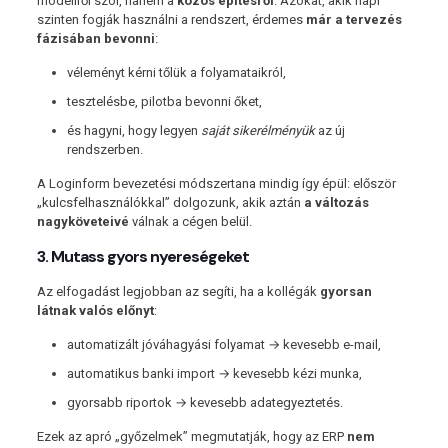
modellről szól, hanem a
közös építésről
. Azokat, akik napi
szinten fogják használni a rendszert, érdemes
már a tervezés
fázisában bevonni
:
véleményt kérni tőlük a folyamataikról,
tesztelésbe, pilotba bevonni őket,
és hagyni, hogy legyen
saját sikerélményük
az új
rendszerben.
A Loginform bevezetési módszertana mindig így épül: először
„kulcsfelhasználókkal” dolgozunk, akik aztán
a változás
nagyköveteivé
válnak a cégen belül.
3. Mutass gyors nyereségeket
Az elfogadást legjobban az segíti, ha a kollégák
gyorsan
látnak valós előnyt
:
automatizált jóváhagyási folyamat → kevesebb e-mail,
automatikus banki import → kevesebb kézi munka,
gyorsabb riportok → kevesebb adategyeztetés.
Ezek az apró „győzelmek” megmutatják, hogy az ERP
nem