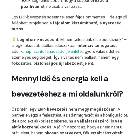
Ezek segítenek abban, hogy a csapat
érezze a
pozitívumot
, ne csak a változást.
Egy ERP-bevezetés sosem teljesen fájdalommentes – de egy jól
felépített projektben
a fájdalom kiszámítható, a nyereség
tartós
.
Loginform-nézőpont:
Mi nem „élesítünk és elbúcsúzunk” –
a legkritikusabb átállási időszakban
intenzív támogatást
adunk:
napi szintű tanácsadói jelenlétet
, gyors válaszidőt és
személyes segítséget. Így a váltás nem leállást, hanem
egy
fokozatos, biztonságos újrakezdést
jelent.
Mennyi idő és energia kell a
bevezetéshez a mi oldalunkról?
Őszintén:
egy ERP-bevezetés nem megy megúszósan
. A
partner elvégzi a fejlesztést, az adatmigrációt és a konfigurációt,
de a projekt akkor lesz sikeres, ha a
vállalat részéről is van
aktív közreműködés.
A jó hír viszont az, hogy ez nem napi 8
órát jelent, hanem
okosan szervezett, fókuszált részvételt
.