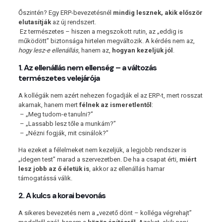
Őszintén? Egy ERP-bevezetésnél
mindig lesznek, akik először
elutasítják
az új rendszert.
Ez természetes – hiszen a megszokott rutin, az „eddig is
működött” biztonsága hirtelen megváltozik. A kérdés nem az,
hogy lesz-e ellenállás
, hanem az,
hogyan kezeljük jól
.
1. Az ellenállás nem ellenség – a változás
természetes velejárója
A kollégák nem azért nehezen fogadják el az ERP-t, mert rosszat
akarnak, hanem mert
félnek az ismeretlentől
:
– „Meg tudom-e tanulni?”
– „Lassabb lesz tőle a munkám?”
– „Nézni fogják, mit csinálok?”
Ha ezeket a félelmeket nem kezeljük, a legjobb rendszer is
„idegen test” marad a szervezetben. De ha a csapat érti,
miért
lesz jobb az ő életük is
, akkor az ellenállás hamar
támogatássá válik.
2. A kulcs a korai bevonás
A sikeres bevezetés nem a „vezető dönt – kolléga végrehajt”