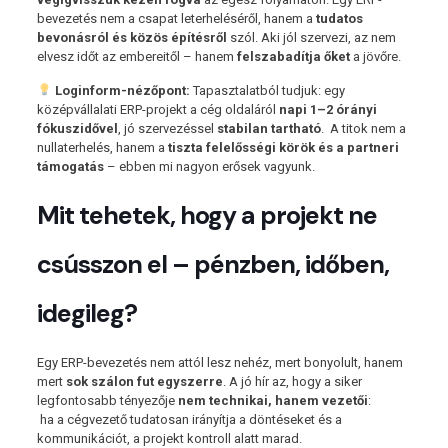
bevezetés nem a csapat leterheléséről, hanem a
tudatos
bevonásról és közös építésről
szól. Aki jól szervezi, az nem
elvesz időt az embereitől – hanem
felszabadítja őket
a jövőre.
Loginform-nézőpont:
Tapasztalatból tudjuk: egy
középvállalati ERP-projekt a cég oldaláról
napi 1–2 órányi
fókuszidővel
, jó szervezéssel
stabilan tartható
. A titok nem a
nullaterhelés, hanem a
tiszta felelősségi körök és a partneri
támogatás
– ebben mi nagyon erősek vagyunk.
Mit tehetek, hogy a projekt ne
csússzon el – pénzben, időben,
idegileg?
Egy ERP-bevezetés nem attól lesz nehéz, mert bonyolult, hanem
mert
sok szálon fut egyszerre
. A jó hír az, hogy a siker
legfontosabb tényezője
nem technikai, hanem vezetői
:
ha a cégvezető tudatosan irányítja a döntéseket és a
kommunikációt, a projekt kontroll alatt marad.