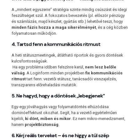
A „mindent egyszerre” stratégia szinte mindig csúszást és idegi
feszültséget szül. A fokozatos bevezetés (pl. először pénzügy
és számlázás, majd készlet, gyártás stb.) lehetővé teszi, hogy
minden fázis hozza a maga sikerélményét
, és a cég közben
folyamatosan működjön.
4. Tartsd fenn a kommunikációs ritmust
A heti státuszmeetingek, átlátható riportok és gyors döntések
kulcsfontosságúak.
Ha egy probléma időben felszínre kerül,
nem lesz belőle
válság
. A Loginform minden projektben
fix kommunikációs
ritmust
tart fenn: vezetői státusz, tanácsadói visszajelzés,
transzparens előrehaladási mutatók.
5. Ne hagyd, hogy a döntések „lebegjenek”
Egy-egy jóváhagyás vagy folyamatdöntés elhúzódása
dominóeffektust okozhat. Segít, ha a vezető egyértelműen
kijelöli,
ki dönt, miben és mikor
. Ez nem mikro-menedzsment,
hanem
projektbiztonság
.
6. Kérj reális terveket – és ne higgy a túl szép