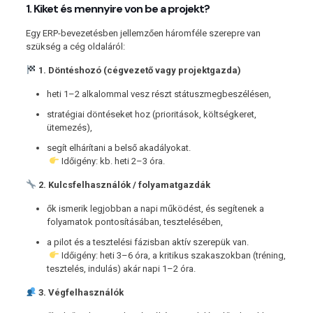
1. Kiket és mennyire von be a projekt?
Egy ERP-bevezetésben jellemzően háromféle szerepre van
szükség a cég oldaláról:
1. Döntéshozó (cégvezető vagy projektgazda)
heti 1–2 alkalommal vesz részt státuszmegbeszélésen,
stratégiai döntéseket hoz (prioritások, költségkeret,
ütemezés),
segít elhárítani a belső akadályokat.
Időigény: kb. heti 2–3 óra.
2. Kulcsfelhasználók / folyamatgazdák
ők ismerik legjobban a napi működést, és segítenek a
folyamatok pontosításában, tesztelésében,
a pilot és a tesztelési fázisban aktív szerepük van.
Időigény: heti 3–6 óra, a kritikus szakaszokban (tréning,
tesztelés, indulás) akár napi 1–2 óra.
3. Végfelhasználók