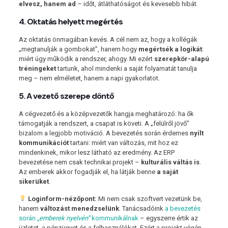
elvesz, hanem ad
– időt, átláthatóságot és kevesebb hibát.
4. Oktatás helyett megértés
Az oktatás önmagában kevés. A cél nem az, hogy a kollégák
„megtanulják a gombokat”, hanem hogy
megértsék a logikát
:
miért úgy működik a rendszer, ahogy. Mi ezért
szerepkör-alapú
tréningeket
tartunk, ahol mindenki a saját folyamatát tanulja
meg – nem elméletet, hanem a napi gyakorlatot.
5. A vezető szerepe döntő
A cégvezető és a középvezetők hangja meghatározó: ha ők
támogatják a rendszert, a csapat is követi. A „felülről jövő”
bizalom a legjobb motiváció. A bevezetés során érdemes
nyílt
kommunikációt
tartani: miért van változás, mit hoz ez
mindenkinek, mikor lesz látható az eredmény. Az ERP
bevezetése nem csak technikai projekt –
kulturális váltás is
.
Az emberek akkor fogadják el, ha látják benne
a saját
sikerüket
.
Loginform-nézőpont:
Mi nem csak szoftvert vezetünk be,
hanem
változást menedzselünk
. Tanácsadóink
a bevezetés
során
„emberek nyelvén”
kommunikálnak
– egyszerre értik az
üzletet, a pénzügyet és a felhasználókat. Ezért a projekt végén