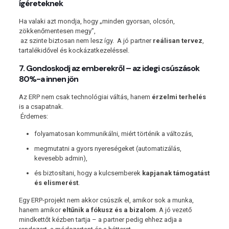
ígéreteknek
Ha valaki azt mondja, hogy „minden gyorsan, olcsón,
zökkenőmentesen megy”,
az szinte biztosan nem lesz így. A jó partner
reálisan tervez
,
tartalékidővel és kockázatkezeléssel.
7. Gondoskodj az emberekről – az idegi csúszások
80%-a innen jön
Az ERP nem csak technológiai váltás, hanem
érzelmi terhelés
is a csapatnak.
Érdemes:
folyamatosan kommunikálni, miért történik a változás,
megmutatni a gyors nyereségeket (automatizálás,
kevesebb admin),
és biztosítani, hogy a kulcsemberek
kapjanak támogatást
és elismerést
.
Egy ERP-projekt nem akkor csúszik el, amikor sok a munka,
hanem amikor
eltűnik a fókusz és a bizalom
. A jó vezető
mindkettőt kézben tartja – a partner pedig ehhez adja a