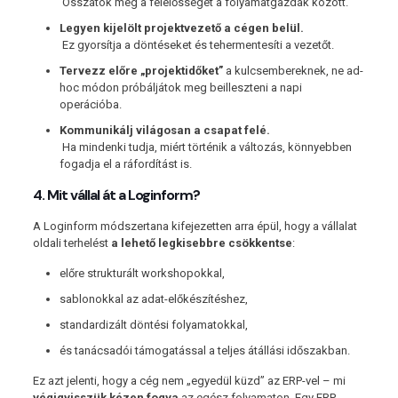
Osszátok meg a felelősséget a folyamatgazdák között.
Legyen kijelölt projektvezető a cégen belül.
Ez gyorsítja a döntéseket és tehermentesíti a vezetőt.
Tervezz előre „projektidőket”
a kulcsembereknek, ne ad-
hoc módon próbáljátok meg beilleszteni a napi
operációba.
Kommunikálj világosan a csapat felé.
Ha mindenki tudja, miért történik a változás, könnyebben
fogadja el a ráfordítást is.
4. Mit vállal át a Loginform?
A Loginform módszertana kifejezetten arra épül, hogy a vállalat
oldali terhelést
a lehető legkisebbre csökkentse
:
előre strukturált workshopokkal,
sablonokkal az adat-előkészítéshez,
standardizált döntési folyamatokkal,
és tanácsadói támogatással a teljes átállási időszakban.
Ez azt jelenti, hogy a cég nem „egyedül küzd” az ERP-vel – mi
végigvisszük kézen fogva
az egész folyamaton. Egy ERP-