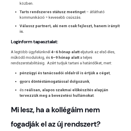
közben.
Tarts rendszeres státusz meetinget
– átlátható
kommunikáció = kevesebb csúszás.
Válassz partnert, aki nem csak fejleszt, hanem irányít
is.
Loginform tapasztalat:
A legtöbb ügyfelünknél
4–6 hónap alatt
eljutunk az első éles,
működő modulokig, és
6–9 hónap alatt
a teljes
rendszerstabilitásig. Azért tudjuk tartani a határidőket, mert:
pénzügyi és tanácsadói oldalról is értjük a céget
,
gyors döntéstámogatással dolgozunk
,
és
reálisan, alapos szakmai előkészítés alapján
tervezzük meg a bevezetési hullámokat
.
Mi lesz, ha a kollégáim nem
fogadják el az új rendszert?