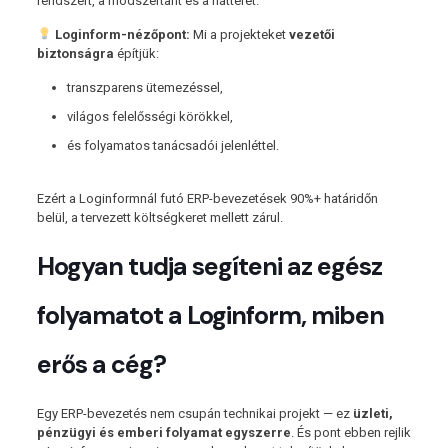
rendszert, a módszertant és a hátteret.
Loginform-nézőpont:
Mi a projekteket
vezetői
biztonságra
építjük:
transzparens ütemezéssel,
világos felelősségi körökkel,
és folyamatos tanácsadói jelenléttel.
Ezért a Loginformnál futó ERP-bevezetések 90%+ határidőn
belül, a tervezett költségkeret mellett zárul.
Hogyan tudja segíteni az egész
folyamatot a Loginform, miben
erős a cég?
Egy ERP-bevezetés nem csupán technikai projekt — ez
üzleti,
pénzügyi és emberi folyamat egyszerre
. És pont ebben rejlik