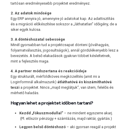
tartósan eredményesebb projektet eredményez.
2. Az adatok minősége
Egy ERP annyira jó, amennyire jó adatokat kap. Az adattisztítás
és a migráció előkészítése sokszor a „láthatatlan” időigény, de a
siker egyik kulcsa.
3. A döntéshozatal sebessége
Minél gyorsabban tud a projektcsapat dönteni (jóváhagyás,
folyamatválasztás, jogosultságok), annál gördülékenyebb lesz a
bevezetés. A belső elakadások gyakran többet késleltetnek,
mint a fejlesztés maga.
4. A partner módszertana és reakcióideje
Egy strukturált, mérföldköves megközelítés (amit mi a
Loginformnál alkalmazunk)
átláthatóvá és kiszámíthatóvá
teszi
a projektet. Nincs „majd meglátjuk”, van ütem, felelős és
mérhető haladás.
Hogyan lehet a projektet időben tartani?
Kezdd „fókuszmodullal”
– ne mindent egyszerre akarj.
(Pl. először pénzügy + számlázás, majd raktár, gyártás.)
Legyen belső döntéshozó
– aki gyorsan reagál a projekt