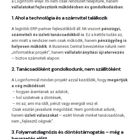
a Loginform ereje: mi nem csak rendszert telepítünk, hanem
vállalatokat fejlesztünk működésben és gondolkodásban
.
1. Ahol a technológia és a számvitel találkozik
A legtöbb ERP-partner fejlesztőkből áll. Mi viszont
pénzügyi,
számviteli és üzleti tanácsadókból is
. Ez a kettős tudás az,
ami miatt a rendszer nem csak működik, hanem
pénzügyileg is
helyesen működik
. A Business Central bevezetése nálunk nem
„informatikai projekt”, hanem
vállalatirányítási újratervezés
— biztos számviteli alapon.
2. Tanácsadóként gondolkodunk, nem szállítóként
A Loginformnál minden projekt azzal kezdődik, hogy
megértjük
a cég működését
:
– hogyan áramlanak az adatok,
– hol születnek a döntések,
– mi az, ami ma időt, pénzt vagy energiát visz el.
Csak ezután javaslunk megoldást. Nem gombokat adunk,
hanem
üzleti válaszokat
— ezért hívnak minket tanácsadónak,
nem „fejlesztő cégnek”.
3. Folyamatdiagnózis és döntéstámogatás – még a
bevezetés előtt