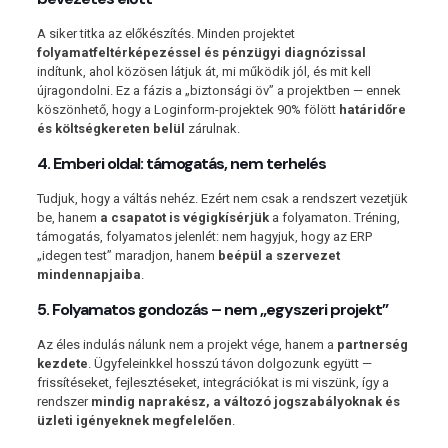
A siker titka az előkészítés. Minden projektet
folyamatfeltérképezéssel és pénzügyi diagnózissal
indítunk, ahol közösen látjuk át, mi működik jól, és mit kell
újragondolni. Ez a fázis a „biztonsági öv” a projektben — ennek
köszönhető, hogy a Loginform-projektek 90% fölött
határidőre
és költségkereten belül
zárulnak.
4. Emberi oldal: támogatás, nem terhelés
Tudjuk, hogy a váltás nehéz. Ezért nem csak a rendszert vezetjük
be, hanem
a csapatot is végigkísérjük
a folyamaton. Tréning,
támogatás, folyamatos jelenlét: nem hagyjuk, hogy az ERP
„idegen test” maradjon, hanem
beépül a szervezet
mindennapjaiba
.
5. Folyamatos gondozás – nem „egyszeri projekt”
Az éles indulás nálunk nem a projekt vége, hanem a
partnerség
kezdete
. Ügyfeleinkkel hosszú távon dolgozunk együtt —
frissítéseket, fejlesztéseket, integrációkat is mi viszünk, így a
rendszer
mindig naprakész, a változó jogszabályoknak és
üzleti igényeknek megfelelően
.