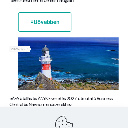
felkészülést nem érdemes halogatni
Bővebben
2026-07-06
eÁFA átállás és ÁNYK kivezetés 2027: útmutató Business
Central és Navision rendszerekhez
Bővebben