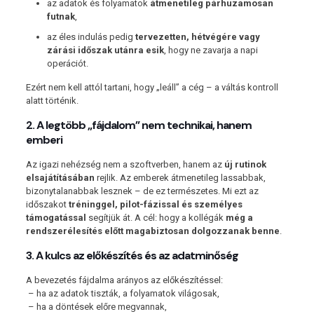
az adatok és folyamatok
átmenetileg párhuzamosan
futnak
,
az éles indulás pedig
tervezetten, hétvégére vagy
zárási időszak utánra esik
, hogy ne zavarja a napi
operációt.
Ezért nem kell attól tartani, hogy „leáll” a cég – a váltás kontroll
alatt történik.
2. A legtöbb „fájdalom” nem technikai, hanem
emberi
Az igazi nehézség nem a szoftverben, hanem az
új rutinok
elsajátításában
rejlik. Az emberek átmenetileg lassabbak,
bizonytalanabbak lesznek – de ez természetes. Mi ezt az
időszakot
tréninggel, pilot-fázissal és személyes
támogatással
segítjük át. A cél: hogy a kollégák
még a
rendszerélesítés előtt magabiztosan dolgozzanak benne
.
3. A kulcs az előkészítés és az adatminőség
A bevezetés fájdalma arányos az előkészítéssel:
– ha az adatok tiszták, a folyamatok világosak,
– ha a döntések előre megvannak,