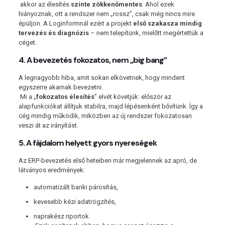
akkor az élesítés
szinte zökkenőmentes
. Ahol ezek
hiányoznak, ott a rendszer nem „rossz”, csak még nincs mire
épüljön. A Loginformnál ezért a projekt
első szakasza mindig
tervezés és diagnózis
– nem telepítünk, mielőtt megértettük a
céget.
4. A bevezetés fokozatos, nem „big bang”
A legnagyobb hiba, amit sokan elkövetnek, hogy mindent
egyszerre akarnak bevezetni.
Mi a „
fokozatos élesítés
” elvét követjük: először az
alapfunkciókat állítjuk stabilra, majd lépésenként bővítünk. Így a
cég mindig működik, miközben az új rendszer fokozatosan
veszi át az irányítást.
5. A fájdalom helyett gyors nyereségek
Az ERP-bevezetés első heteiben már megjelennek az apró, de
látványos eredmények:
automatizált banki párosítás,
kevesebb kézi adatrögzítés,
naprakész riportok.