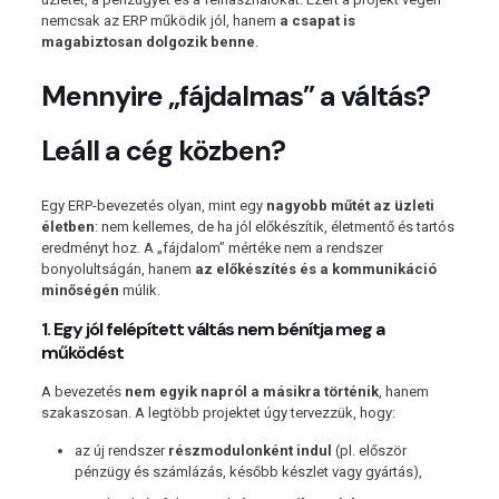
nemcsak az ERP működik jól, hanem
a csapat is
magabiztosan dolgozik benne
.
Mennyire „fájdalmas” a váltás?
Leáll a cég közben?
Egy ERP-bevezetés olyan, mint egy
nagyobb műtét az üzleti
életben
: nem kellemes, de ha jól előkészítik, életmentő és tartós
eredményt hoz. A „fájdalom” mértéke nem a rendszer
bonyolultságán, hanem
az előkészítés és a kommunikáció
minőségén
múlik.
1. Egy jól felépített váltás nem bénítja meg a
működést
A bevezetés
nem egyik napról a másikra történik
, hanem
szakaszosan. A legtöbb projektet úgy tervezzük, hogy:
az új rendszer
részmodulonként indul
(pl. először
pénzügy és számlázás, később készlet vagy gyártás),