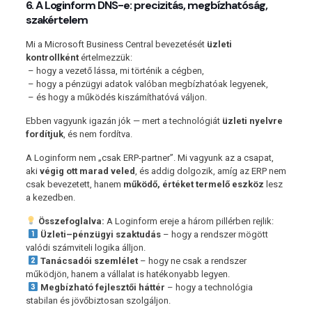
6. A Loginform DNS-e: precizitás, megbízhatóság,
szakértelem
Mi a Microsoft Business Central bevezetését
üzleti
kontrollként
értelmezzük:
– hogy a vezető lássa, mi történik a cégben,
– hogy a pénzügyi adatok valóban megbízhatóak legyenek,
– és hogy a működés kiszámíthatóvá váljon.
Ebben vagyunk igazán jók — mert a technológiát
üzleti nyelvre
fordítjuk
, és nem fordítva.
A Loginform nem „csak ERP-partner”. Mi vagyunk az a csapat,
aki
végig ott marad veled
, és addig dolgozik, amíg az ERP nem
csak bevezetett, hanem
működő, értéket termelő eszköz
lesz
a kezedben.
Összefoglalva:
A Loginform ereje a három pillérben rejlik:
Üzleti–pénzügyi szaktudás
– hogy a rendszer mögött
valódi számviteli logika álljon.
Tanácsadói szemlélet
– hogy ne csak a rendszer
működjön, hanem a vállalat is hatékonyabb legyen.
Megbízható fejlesztői háttér
– hogy a technológia
stabilan és jövőbiztosan szolgáljon.