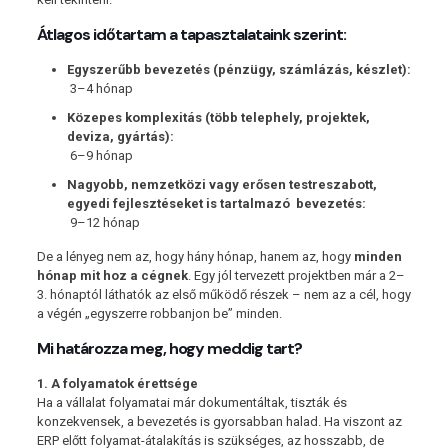
Átlagos időtartam a tapasztalataink szerint:
Egyszerűbb bevezetés (pénzügy, számlázás, készlet):
3–4 hónap
Közepes komplexitás (több telephely, projektek,
deviza, gyártás):
6–9 hónap
Nagyobb, nemzetközi vagy erősen testreszabott,
egyedi fejlesztéseket is tartalmazó bevezetés:
9–12 hónap
De a lényeg nem az, hogy hány hónap, hanem az, hogy
minden
hónap mit hoz a cégnek
. Egy jól tervezett projektben már a 2–
3. hónaptól láthatók az első működő részek – nem az a cél, hogy
a végén „egyszerre robbanjon be” minden.
Mi határozza meg, hogy meddig tart?
1. A folyamatok érettsége
Ha a vállalat folyamatai már dokumentáltak, tiszták és
konzekvensek, a bevezetés is gyorsabban halad. Ha viszont az
ERP előtt folyamat-átalakítás is szükséges, az hosszabb, de