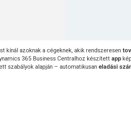
t kínál azoknak a cégeknek, akik rendszeresen
to
Dynamics 365 Business Centralhoz készített
app
kép
zett szabályok alapján – automatikusan
eladási szám