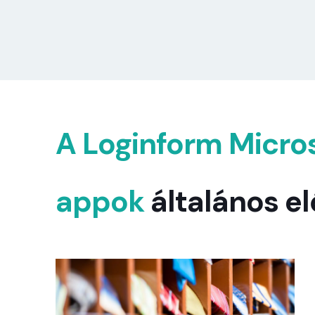
A Loginform Micro
appok
általános el