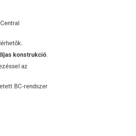
Central
érhetők.
íjas konstrukció
.
rezéssel az
etett BC-rendszer