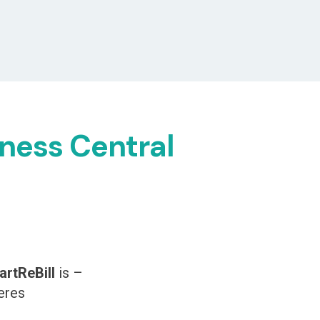
ness Central
rtReBill
is –
eres