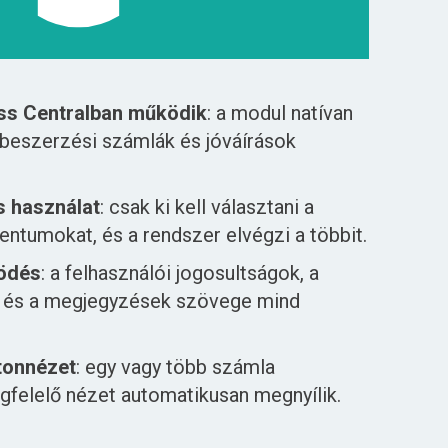
ess Centralban működik
: a modul natívan
t beszerzési számlák és jóváírások
s használat
: csak ki kell választani a
tumokat, és a rendszer elvégzi a többit.
ödés
: a felhasználói jogosultságok, a
 és a megjegyzések szövege mind
rtonnézet
: egy vagy több számla
gfelelő nézet automatikusan megnyílik.