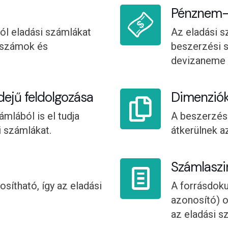
Pénznem-
ól eladási számlákat
Az eladási 
i számok és
beszerzési s
devizaneme s
jű feldolgozása
Dimenziók
mlából is el tudja
A beszerzés
i számlákat.
átkerülnek a
Számlaszi
sítható, így az eladási
A forrásdoku
azonosító) 
az eladási s