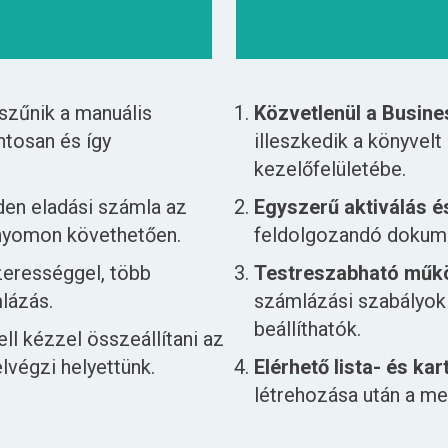
szűnik a manuális
Közvetlenül a Busin
ntosan és így
illeszkedik a könyvel
kezelőfelületébe.
den eladási számla az
Egyszerű aktiválás é
 nyomon követhetően.
feldolgozandó dokumen
szerességgel, több
Testreszabható műk
lázás.
számlázási szabályok
beállíthatók.
ell kézzel összeállítani az
végzi helyettünk.
Elérhető lista- és ka
létrehozása után a me