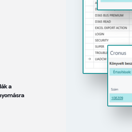
lák a
bnyomásra