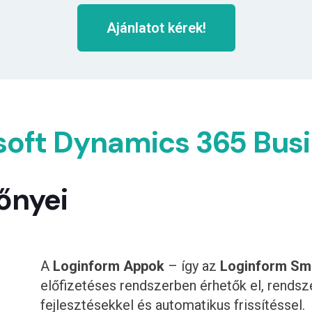
Ajánlatot kérek!
soft Dynamics 365 Busi
őnyei
A
Loginform Appok
– így az
Loginform Sma
előfizetéses rendszerben érhetők el, rendsz
fejlesztésekkel és automatikus frissítéssel.