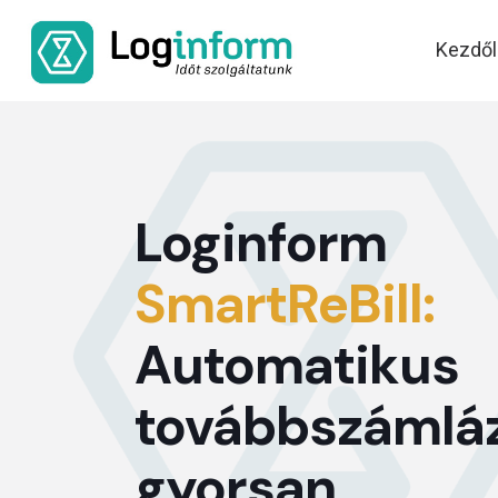
Kezdől
Loginform
SmartReBill:
Automatikus
továbbszámlá
gyorsan,