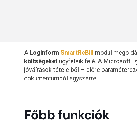
A
Loginform
SmartReBill
modul megoldás
költségeket
ügyfeleik felé. A Microsoft 
jóváírások tételeiből – előre paramétere
dokumentumból egyszerre.
Főbb funkciók