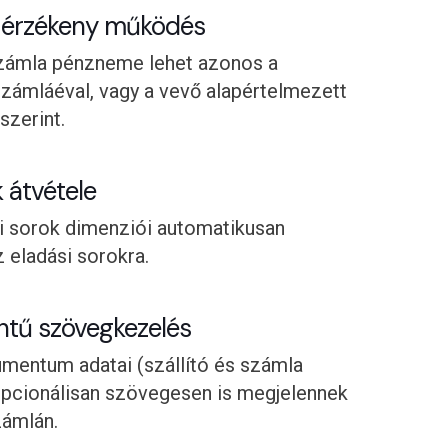
érzékeny működés
számla pénzneme lehet azonos a
zámláéval, vagy a vevő alapértelmezett
zerint.
 átvétele
i sorok dimenziói automatikusan
z eladási sorokra.
ntű szövegkezelés
mentum adatai (szállító és számla
opcionálisan szövegesen is megjelennek
zámlán.