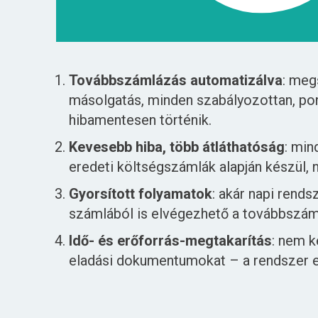
Tovább­számlázás automatizálva
: meg
másolgatás, minden szabályozottan, po
hibamentesen történik.
Kevesebb hiba, több átláthatóság
: min
eredeti költségszámlák alapján készül,
Gyorsított folyamatok
: akár napi rend
számlából is elvégezhető a tovább­szám
Idő- és erőforrás-megtakarítás
: nem k
eladási dokumentumokat – a rendszer el