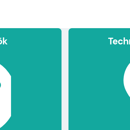
ök
Tech