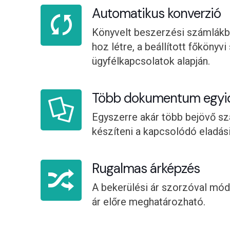
Automatikus konverzió
Könyvelt beszerzési számlákb
hoz létre, a beállított főkönyv
ügyfélkapcsolatok alapján.
Több dokumentum egyide
Egyszerre akár több bejövő szá
készíteni a kapcsolódó eladás
Rugalmas árképzés
A bekerülési ár szorzóval módo
ár előre meghatározható.