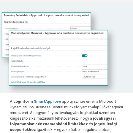
A
Loginform
SmartApprove
app új szintre emeli a Microsoft
Dynamics 365 Business Central munkafolyamat-alapú jóváhagyási
rendszerét. A hagyományos jóváhagyási logikákkal szemben
kiegészítő alkalmazásunk lehetővé teszi, hogy a
jóváhagyási
folyamatokat pénznemenkénti limitekhez
és
jogosultsági
csoportokhoz
igazítsuk – egyszerűbben, rugalmasabban,