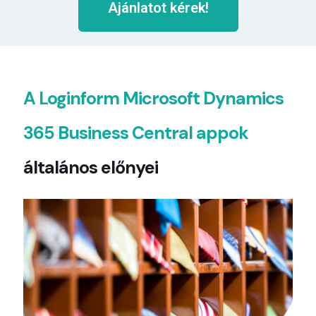
Ajánlatot kérek!
A Loginform Microsoft Dynamics
365 Business Central appok
általános előnyei