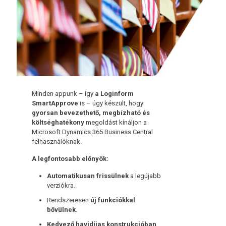
Minden appunk – így
a Loginform
SmartApprove
is – úgy készült, hogy
gyorsan bevezethető, megbízható és
költséghatékony
megoldást kínáljon a
Microsoft Dynamics 365 Business Central
felhasználóknak.
A legfontosabb előnyök:
Automatikusan frissülnek
a legújabb
verziókra.
Rendszeresen
új funkciókkal
bővülnek
.
Kedvező havidíjas konstrukcióban