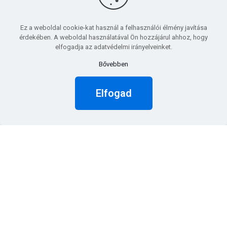
Kiknek ajánljuk?
Ez a weboldal cookie-kat használ a felhasználói élmény javítása
érdekében. A weboldal használatával Ön hozzájárul ahhoz, hogy
elfogadja az adatvédelmi irányelveinket.
A
Loginform
SmartApprove
ideális olyan vállalatok számára,
Bővebben
akik:
több pénznemben dolgoznak és eltérő limitrendszer szerint
Elfogad
szeretnék jóváhagyásaikat szabályozni,
egyszerűsíteni kívánják a jóváhagyási folyamatokat,
automatizálnák az értesítéseket és csökkentenék a manuális
beavatkozások számát.
Keresse szakértőinket!
Vegye fel velünk a kapcsolatot, és nézze meg, hogyan teheti
átláthatóbbá és gyorsabbá jóváhagyási folyamatait a Loginform