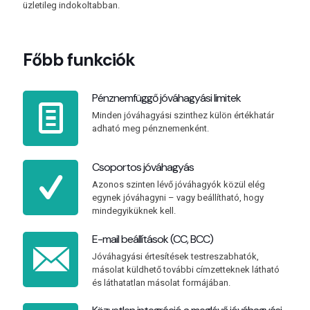
üzletileg indokoltabban.
Főbb funkciók
Pénznemfüggő jóváhagyási limitek
Minden jóváhagyási szinthez külön értékhatár
adható meg pénznemenként.
Csoportos jóváhagyás
Azonos szinten lévő jóváhagyók közül elég
egynek jóváhagyni – vagy beállítható, hogy
mindegyiküknek kell.
E-mail beállítások (CC, BCC)
Jóváhagyási értesítések testreszabhatók,
másolat küldhető további címzetteknek látható
és láthatatlan másolat formájában.