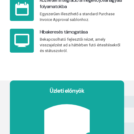
Közvetlen integráció a meglévő jóváhagyási
folyamatokba
Egyszerűen illeszthető a standard Purchase
Invoice Approval sablonhoz.
Hibakeresés támogatása
Bekapcsolható fejlesztői nézet, amely
visszajelzést ad a háttérben futó értesítésekről
és státuszokról.
Üzleti előnyök