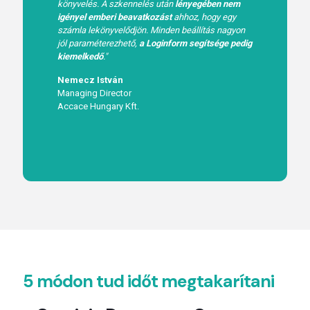
könyvelés. A szkennelés után
lényegében nem
igényel emberi beavatkozást
ahhoz, hogy egy
számla lekönyvelődjön. Minden beállítás nagyon
jól paraméterezhető,
a Loginform segítsége pedig
kiemelkedő
."
Nemecz István
Managing Director
Accace Hungary Kft.
5 módon tud időt megtakarítani