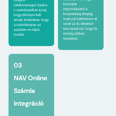
rontja a
bizonylat
hatékonyságot.Gyakra
importálásától a
n szembesülhet azzal,
könyvelésig tényleg
hogy túlórázni kell
csak pár kattintáson át
annak érdekében, hogy
vezet az út, lehetővé
a számlakupac az
téve ezzel azt, hogy Ön
asztalán ne nőjön
mindig időben
tovább.
hazaérjen.
03
NAV Online
Számla
integráció