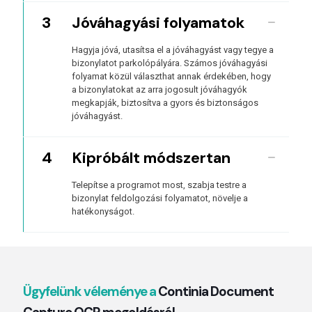
3
Jóváhagyási folyamatok
Hagyja jóvá, utasítsa el a jóváhagyást vagy tegye a
bizonylatot parkolópályára. Számos jóváhagyási
folyamat közül választhat annak érdekében, hogy
a bizonylatokat az arra jogosult jóváhagyók
megkapják, biztosítva a gyors és biztonságos
jóváhagyást.
4
Kipróbált módszertan
Telepítse a programot most, szabja testre a
bizonylat feldolgozási folyamatot, növelje a
hatékonyságot.
Ügyfelünk véleménye a
Continia Document