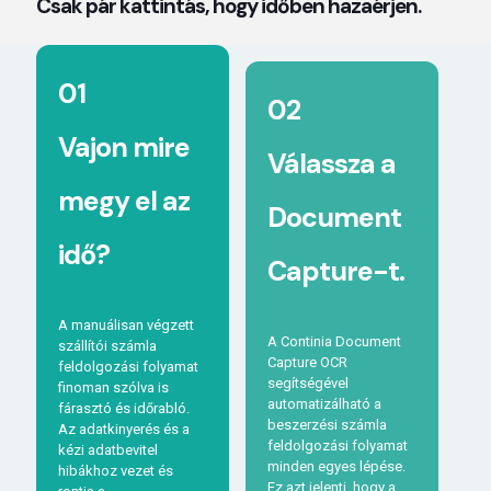
Csak pár kattintás, hogy időben hazaérjen.
01
02
Vajon mire
Válassza a
megy el az
Document
idő?
Capture-t.
A manuálisan végzett
A Continia Document
szállítói számla
Capture OCR
feldolgozási folyamat
segítségével
finoman szólva is
automatizálható a
fárasztó és időrabló.
beszerzési számla
Az adatkinyerés és a
feldolgozási folyamat
kézi adatbevitel
minden egyes lépése.
hibákhoz vezet és
Ez azt jelenti, hogy a