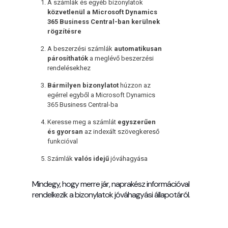
A számlák és egyéb bizonylatok
közvetlenül a Microsoft Dynamics
365 Business Central-ban kerülnek
rögzítésre
A beszerzési számlák
automatikusan
párosíthatók
a meglévő beszerzési
rendelésekhez
Bármilyen bizonylatot
húzzon az
egérrel egyből a Microsoft Dynamics
365 Business Central-ba
Keresse meg a számlát
egyszerűen
és gyorsan
az indexált szövegkereső
funkcióval
Számlák
valós idejű
jóváhagyása
Mindegy, hogy merre jár, naprakész információval
rendelkezik a bizonylatok jóváhagyási állapotáról.