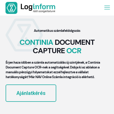
Automatikus számlafeldolgozás
CONTINIA
DOCUMENT
CAPTURE
OCR
Érjen haza időben a számla automatizálás új szintjének, a Continia
Document Capture OCR-nek a segítségével. Dobja ki az ablakon a
manuális pénzügyi folyamatokat ezzel fejlesztve a vállalat
hatékonyságát! Már NAV Online Számla integráció is elérhető.
Ajánlatkérés