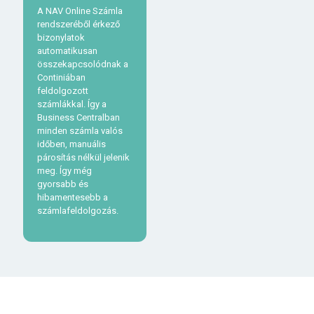
A NAV Online Számla
rendszeréből érkező
bizonylatok
automatikusan
összekapcsolódnak a
Continiában
feldolgozott
számlákkal. Így a
Business
Central
ban
minden számla valós
időben, manuális
párosítás nélkül jelenik
meg. Így még
gyorsabb és
hibamentesebb a
számlafeldolgozás.