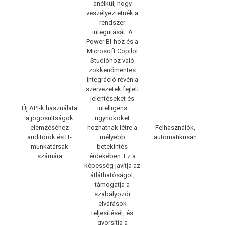
anélkül, hogy
veszélyeztetnék a
rendszer
integritását. A
Power BI-hoz és a
Microsoft Copilot
Studióhoz való
zökkenőmentes
integráció révén a
szervezetek fejlett
jelentéseket és
Új API-k használata
intelligens
a jogosultságok
ügynököket
elemzéséhez
hozhatnak létre a
Felhasználók,
auditorok és IT-
mélyebb
automatikusan
munkatársak
betekintés
számára
érdekében. Ez a
képesség javítja az
átláthatóságot,
támogatja a
szabályozói
elvárások
teljesítését, és
gyorsítja a