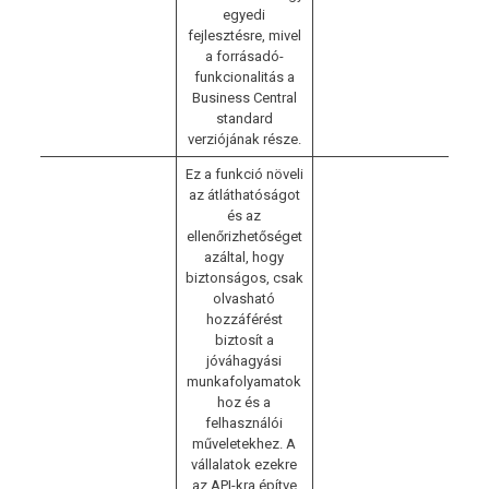
egyedi
fejlesztésre, mivel
a forrásadó-
funkcionalitás a
Business Central
standard
verziójának része.
Ez a funkció növeli
az átláthatóságot
és az
ellenőrizhetőséget
azáltal, hogy
biztonságos, csak
olvasható
hozzáférést
biztosít a
jóváhagyási
munkafolyamatok
hoz és a
felhasználói
műveletekhez. A
vállalatok ezekre
az API-kra építve