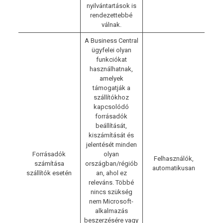
nyilvántartások is
rendezettebbé
válnak.
A Business Central
ügyfelei olyan
funkciókat
használhatnak,
amelyek
támogatják a
szállítókhoz
kapcsolódó
forrásadók
beállítását,
kiszámítását és
jelentését minden
Forrásadók
olyan
Felhasználók,
számítása
országban/régiób
automatikusan
szállítók esetén
an, ahol ez
releváns. Többé
nincs szükség
nem Microsoft-
alkalmazás
beszerzésére vagy