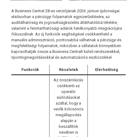
A Business Central 28-as verziójának 2026. júniusi újdonságai
elsősorban a pénzügyi folyamatok egyszerűsítésére, az
auditálhatóság és jogosultságkezelés átláthatóbbá tételére,
valamint a fenntarthatósági adatok hatékonyabb integrációjára
fókuszálnak. Az új funkciók segítségével csökkenthető a
manuális adminisztráció, pontosabbá válhatnak a pénzügyi és
megfelelőségi folyamatok, miközben a vállalatok könnyebben
kapcsolhatják össze a Business Centralt külső rendszerekkel,
riportingmegoldásokkal és automatizációs eszközökkel.
Funkciók
Részletek
Elérhetőség
Az önszámlázás
csökkenti az
operatív
súrlódásokat
azáltal, hogy a
vevők kölcsönös
megállapodás
alapján a
beszállítók
nevében is