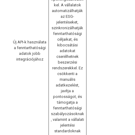
kel. A vállalatok
automatizálhatják
az ESG-
jelentéseket,
szinkronizálhatják
fenntarthatósági
céljaikat, és
Új API-k használata
kibocsátási
a fenntarthatósági
adatokat
adatok jobb
cserélhetnek
integrációjához
beszerzési
rendszerekkel. Ez
csökkenti a
manuális
adatkezelést,
javítja a
pontosságot, és
támogatja a
fenntarthatósági
szabályozásoknak
, valamint a vállalati
jelentési
standardoknak