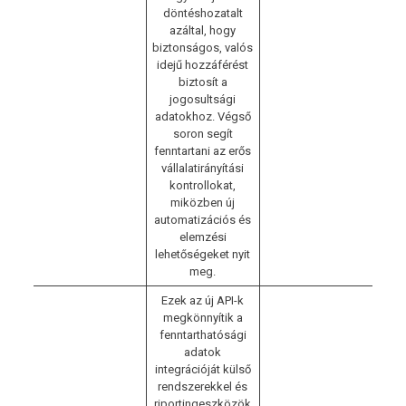
döntéshozatalt
azáltal, hogy
biztonságos, valós
idejű hozzáférést
biztosít a
jogosultsági
adatokhoz. Végső
soron segít
fenntartani az erős
vállalatirányítási
kontrollokat,
miközben új
automatizációs és
elemzési
lehetőségeket nyit
meg.
Ezek az új API-k
megkönnyítik a
fenntarthatósági
adatok
integrációját külső
rendszerekkel és
riportingeszközök