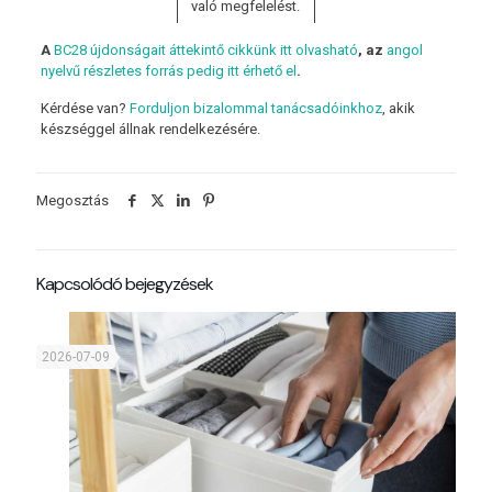
való megfelelést.
A
BC28 újdonságait áttekintő cikkünk itt olvasható
, az
angol
nyelvű részletes forrás pedig itt érhető el
.
Kérdése van?
Forduljon bizalommal tanácsadóinkhoz
, akik
készséggel állnak rendelkezésére.
Megosztás
Kapcsolódó bejegyzések
2026-07-09