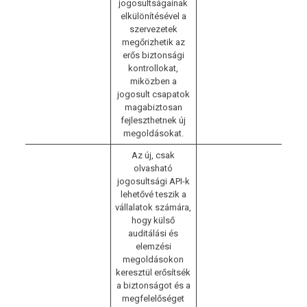
jogosultságainak
elkülönítésével a
szervezetek
megőrizhetik az
erős biztonsági
kontrollokat,
miközben a
jogosult csapatok
magabiztosan
fejleszthetnek új
megoldásokat.
Az új, csak
olvasható
jogosultsági API-k
lehetővé teszik a
vállalatok számára,
hogy külső
auditálási és
elemzési
megoldásokon
keresztül erősítsék
a biztonságot és a
megfelelőséget