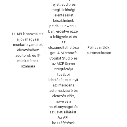
fejlett audit- és
megfelelőségi
jelentéseket
készíthetnek
például Power BI-
ban, erősítve ezzel
Új API-k használata
a felügyeletet és
a jóváhagyási
az
munkafolyamatok
elszámoltathatósá
Felhasználók,
elemzéséhez
got. A Microsoft
automatikusan
auditorok és IT-
Copilot Studio és
munkatársak
az MCP Server
számára
integrációja
további
lehetőségeket nyit
az intelligens
automatizáció és
elemzés előtt,
növelve a
hatékonyságot és
az üzleti rálátást.
Az API-
hozzáférések