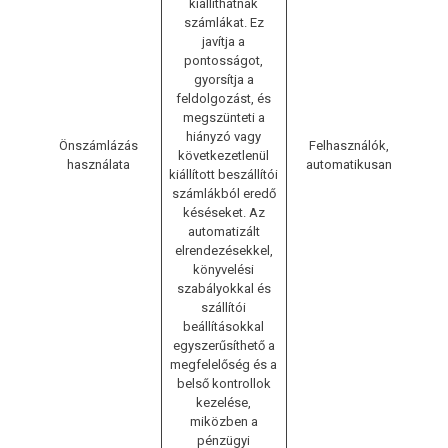
kiállíthatnak
számlákat. Ez
javítja a
pontosságot,
gyorsítja a
feldolgozást, és
megszünteti a
hiányzó vagy
Önszámlázás
Felhasználók,
következetlenül
használata
automatikusan
kiállított beszállítói
számlákból eredő
késéseket. Az
automatizált
elrendezésekkel,
könyvelési
szabályokkal és
szállítói
beállításokkal
egyszerűsíthető a
megfelelőség és a
belső kontrollok
kezelése,
miközben a
pénzügyi